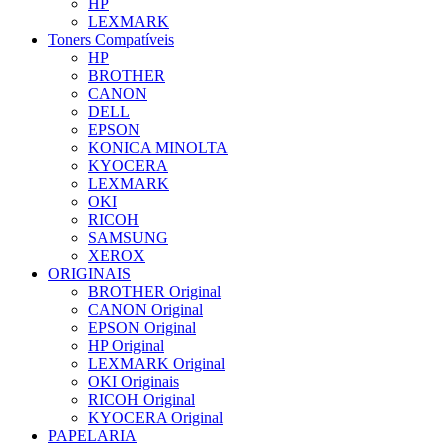
HP
LEXMARK
Toners Compatíveis
HP
BROTHER
CANON
DELL
EPSON
KONICA MINOLTA
KYOCERA
LEXMARK
OKI
RICOH
SAMSUNG
XEROX
ORIGINAIS
BROTHER Original
CANON Original
EPSON Original
HP Original
LEXMARK Original
OKI Originais
RICOH Original
KYOCERA Original
PAPELARIA