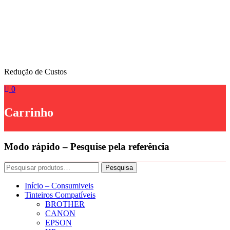
Skip
to
content
Redução de Custos
0
Carrinho
Modo rápido – Pesquise pela referência
Pesquisar
Pesquisa
por:
Início – Consumiveis
Tinteiros Compatíveis
BROTHER
CANON
EPSON