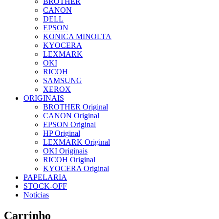
BROTHER
CANON
DELL
EPSON
KONICA MINOLTA
KYOCERA
LEXMARK
OKI
RICOH
SAMSUNG
XEROX
ORIGINAIS
BROTHER Original
CANON Original
EPSON Original
HP Original
LEXMARK Original
OKI Originais
RICOH Original
KYOCERA Original
PAPELARIA
STOCK-OFF
Notícias
Carrinho