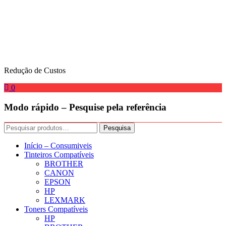
Skip
to
content
Redução de Custos
0
Modo rápido – Pesquise pela referência
Pesquisar
Pesquisa
por:
Início – Consumiveis
Tinteiros Compatíveis
BROTHER
CANON
EPSON
HP
LEXMARK
Toners Compatíveis
HP