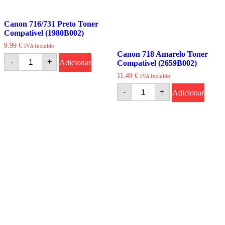
Canon 716/731 Preto Toner
Compativel (1980B002)
9.99
€
IVA Incluido
Canon 718 Amarelo Toner
Quantidade
-
+
Adicionar
Compativel (2659B002)
de
Canon
11.49
€
IVA Incluido
716/731
Quantidade
Preto
-
+
Adicionar
de
Toner
Canon
Compativel
718
(1980B002)
Amarelo
Toner
Compativel
(2659B002)