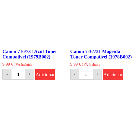
Canon 716/731 Azul Toner
Canon 716/731 Magenta
Compativel (1979B002)
Toner Compativel (1978B002)
9.99
€
9.99
€
IVA Incluido
IVA Incluido
Quantidade
Quantidade
-
+
-
+
Adicionar
Adicionar
de
de
Canon
Canon
716/731
716/731
Azul
Magenta
Toner
Toner
Compativel
Compativel
(1979B002)
(1978B002)