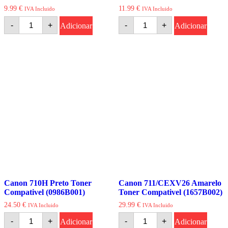
9.99
€
11.99
€
IVA Incluido
IVA Incluido
Quantidade
Quantidade
-
+
-
+
Adicionar
Adicionar
de
de
Canon
Canon
708/715
708H/715H
Preto
Preto
Toner
Toner
Compativel
Compativel
Canon 710H Preto Toner
Canon 711/CEXV26 Amarelo
Compativel (0986B001)
Toner Compativel (1657B002)
24.50
€
29.99
€
IVA Incluido
IVA Incluido
Quantidade
Quantidade
-
+
-
+
Adicionar
Adicionar
de
de