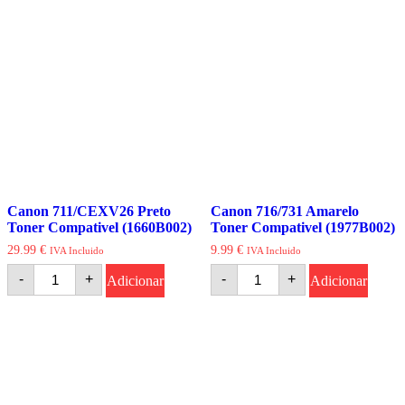
Compativel
Compativel
(1659B002)
(1658B002)
Canon 711/CEXV26 Preto
Canon 716/731 Amarelo
Toner Compativel (1660B002)
Toner Compativel (1977B002)
29.99
€
9.99
€
IVA Incluido
IVA Incluido
Quantidade
Quantidade
-
+
-
+
Adicionar
Adicionar
de
de
Canon
Canon
711/CEXV26
716/731
Preto
Amarelo
Toner
Toner
Compativel
Compativel
(1660B002)
(1977B002)