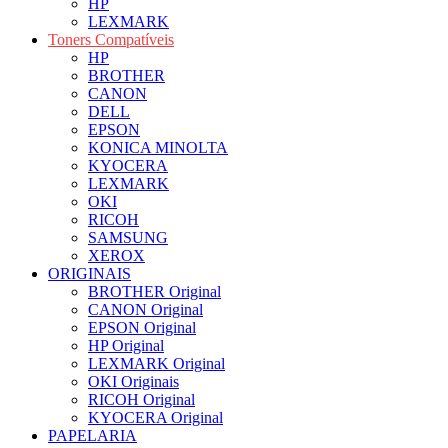
HP
LEXMARK
Toners Compatíveis
HP
BROTHER
CANON
DELL
EPSON
KONICA MINOLTA
KYOCERA
LEXMARK
OKI
RICOH
SAMSUNG
XEROX
ORIGINAIS
BROTHER Original
CANON Original
EPSON Original
HP Original
LEXMARK Original
OKI Originais
RICOH Original
KYOCERA Original
PAPELARIA