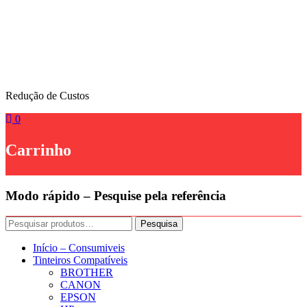
Skip
to
content
Redução de Custos
0
Carrinho
Modo rápido – Pesquise pela referência
Pesquisar
Pesquisa
por:
Início – Consumiveis
Tinteiros Compatíveis
BROTHER
CANON
EPSON