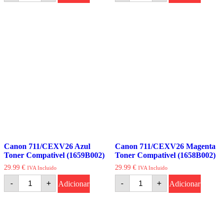
Canon
Canon
710H
711/CEXV26
Preto
Amarelo
Toner
Toner
Compativel
Compativel
(0986B001)
(1657B002)
Canon 711/CEXV26 Azul
Canon 711/CEXV26 Magenta
Toner Compativel (1659B002)
Toner Compativel (1658B002)
29.99
€
29.99
€
IVA Incluido
IVA Incluido
Quantidade
Quantidade
-
+
-
+
Adicionar
Adicionar
de
de
Canon
Canon
711/CEXV26
711/CEXV26
Azul
Magenta
Toner
Toner