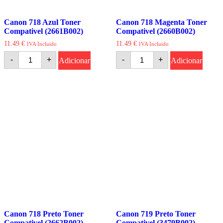
Canon 718 Azul Toner
Canon 718 Magenta Toner
Compativel (2661B002)
Compativel (2660B002)
11.49
€
11.49
€
IVA Incluido
IVA Incluido
Quantidade
Quantidade
-
+
-
+
Adicionar
Adicionar
de
de
Canon
Canon
718
718
Azul
Magenta
Toner
Toner
Compativel
Compativel
(2661B002)
(2660B002)
Canon 718 Preto Toner
Canon 719 Preto Toner
Compativel (2662B002)
Compativel (3479B002)