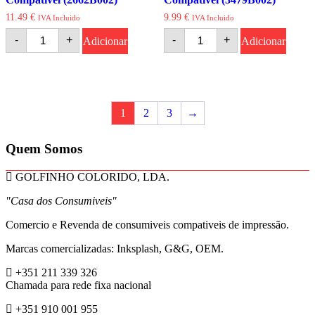
11.49
€
9.99
€
IVA Incluido
IVA Incluido
Quantidade
Quantidade
-
+
-
+
Adicionar
Adicionar
de
de
Canon
Canon
718
719
Preto
Preto
Toner
Toner
Compativel
Compativel
(2662B002)
(3479B002)
1
2
3
→
Quem Somos
GOLFINHO COLORIDO, LDA.
"Casa dos Consumiveis"
Comercio e Revenda de consumiveis compativeis de impressão.
Marcas comercializadas: Inksplash, G&G, OEM.
+351 211 339 326
Chamada para rede fixa nacional
+351 910 001 955