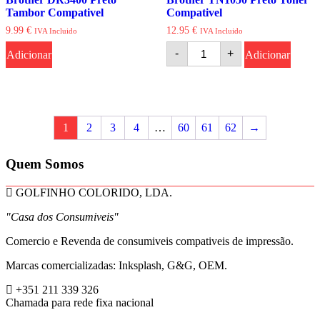
Tambor Compativel
Compativel
9.99
€
12.95
€
IVA Incluido
IVA Incluido
Quantidade
-
+
Adicionar
Adicionar
de
Brother
TN1050
Preto
Toner
Compativel
1
2
3
4
…
60
61
62
→
Quem Somos
GOLFINHO COLORIDO, LDA.
"Casa dos Consumiveis"
Comercio e Revenda de consumiveis compativeis de impressão.
Marcas comercializadas: Inksplash, G&G, OEM.
+351 211 339 326
Chamada para rede fixa nacional