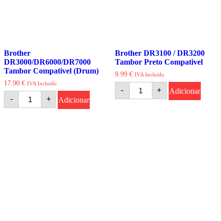
Brother
Brother DR3100 / DR3200
DR3000/DR6000/DR7000
Tambor Preto Compativel
Tambor Compativel (Drum)
9.99
€
IVA Incluido
17.90
€
IVA Incluido
Quantidade
-
+
Adicionar
de
Quantidade
-
+
Adicionar
Brother
de
DR3100
Brother
/
DR3000/DR6000/DR7000
DR3200
Tambor
Tambor
Compativel
Preto
(Drum)
Compativel