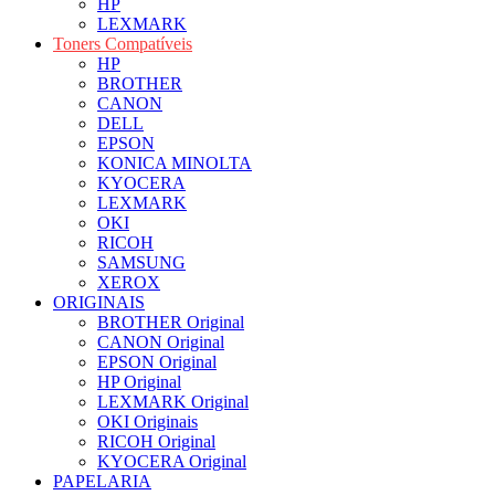
HP
LEXMARK
Toners Compatíveis
HP
BROTHER
CANON
DELL
EPSON
KONICA MINOLTA
KYOCERA
LEXMARK
OKI
RICOH
SAMSUNG
XEROX
ORIGINAIS
BROTHER Original
CANON Original
EPSON Original
HP Original
LEXMARK Original
OKI Originais
RICOH Original
KYOCERA Original
PAPELARIA