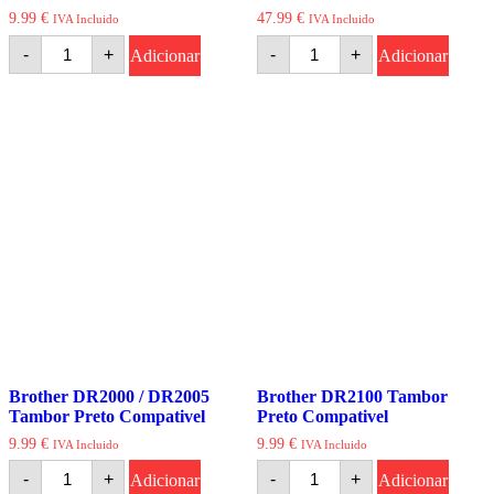
9.99
€
47.99
€
IVA Incluido
IVA Incluido
Quantidade
Quantidade
-
+
-
+
Adicionar
Adicionar
de
de
Brother
Brother
DR1050
DR130CL/DR135CL
Tambor
Tambor
Preto
Compativel
Compativel
(Drum)
Brother DR2000 / DR2005
Brother DR2100 Tambor
Tambor Preto Compativel
Preto Compativel
9.99
€
9.99
€
IVA Incluido
IVA Incluido
Quantidade
Quantidade
-
+
-
+
Adicionar
Adicionar
de
de