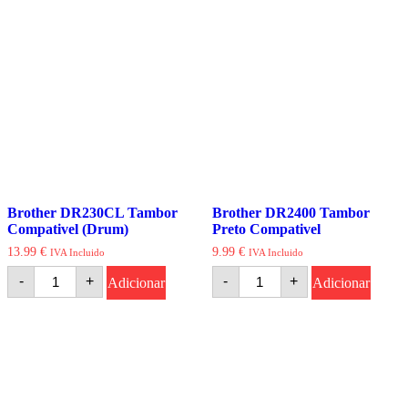
Tambor
Compativel
Preto
Compativel
Brother DR230CL Tambor
Brother DR2400 Tambor
Compativel (Drum)
Preto Compativel
13.99
€
9.99
€
IVA Incluido
IVA Incluido
Quantidade
Quantidade
-
+
-
+
Adicionar
Adicionar
de
de
Brother
Brother
DR230CL
DR2400
Tambor
Tambor
Compativel
Preto
(Drum)
Compativel