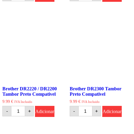
Brother
Brother
DR2000
DR2100
/
Tambor
DR2005
Preto
Tambor
Compativel
Preto
Compativel
Brother DR2220 / DR2200
Brother DR2300 Tambor
Tambor Preto Compativel
Preto Compativel
9.99
€
9.99
€
IVA Incluido
IVA Incluido
Quantidade
Quantidade
-
+
-
+
Adicionar
Adicionar
de
de
Brother
Brother
DR2220
DR2300
/
Tambor
DR2200
Preto