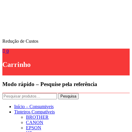
Skip
to
content
Redução de Custos
0
Carrinho
Modo rápido – Pesquise pela referência
Pesquisar
Pesquisa
por:
Início – Consumiveis
Tinteiros Compatíveis
BROTHER
CANON
EPSON