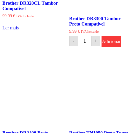
Brother DR320CL Tambor
Compativel
99.99
€
IVA Incluido
Brother DR3300 Tambor
Preto Compativel
Ler mais
9.99
€
IVA Incluido
Quantidade
-
+
Adicionar
de
Brother
DR3300
Tambor
Preto
Compativel
Brother DR3400 Preto
Brother TN1050 Preto Toner