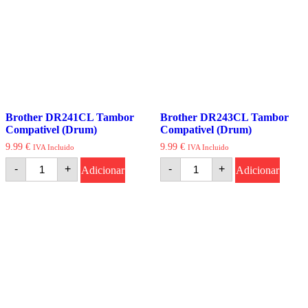
Brother DR241CL Tambor
Brother DR243CL Tambor
Compativel (Drum)
Compativel (Drum)
9.99
€
9.99
€
IVA Incluido
IVA Incluido
Quantidade
Quantidade
-
+
-
+
Adicionar
Adicionar
de
de
Brother
Brother
DR241CL
DR243CL
Tambor
Tambor
Compativel
Compativel
(Drum)
(Drum)