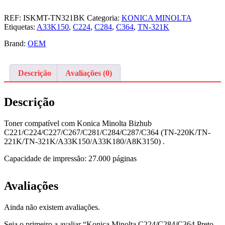
Minolta
C224/C284/C364
REF:
ISKMT-TN321BK
Categoria:
KONICA MINOLTA
Preto
Etiquetas:
A33K150
,
C224
,
C284
,
C364
,
TN-321K
Toner
Compativel
Brand:
OEM
(A33K150/TN-
321K)
Descrição
Avaliações (0)
Descrição
Toner compatível com Konica Minolta Bizhub
C221/C224/C227/C267/C281/C284/C287/C364 (TN-220K/TN-
221K/TN-321K/A33K150/A33K180/A8K3150) .
Capacidade de impressão: 27.000 páginas
Avaliações
Ainda não existem avaliações.
Seja o primeiro a avaliar “Konica Minolta C224/C284/C364 Preto