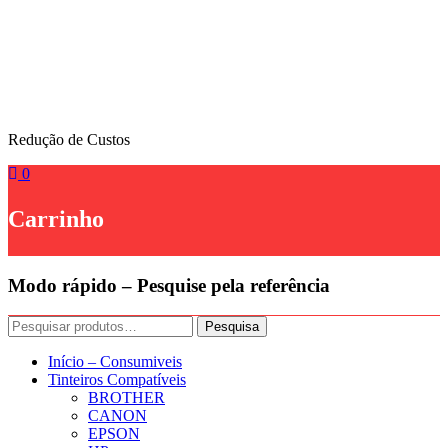
Skip
to
content
Redução de Custos
0
Carrinho
Modo rápido – Pesquise pela referência
Pesquisar
Pesquisa
por:
Início – Consumiveis
Tinteiros Compatíveis
BROTHER
CANON
EPSON