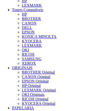
HP
LEXMARK
Toners Compatíveis
HP
BROTHER
CANON
DELL
EPSON
KONICA MINOLTA
KYOCERA
LEXMARK
OKI
RICOH
SAMSUNG
XEROX
ORIGINAIS
BROTHER Original
CANON Original
EPSON Original
HP Original
LEXMARK Original
OKI Originais
RICOH Original
KYOCERA Original
PAPELARIA