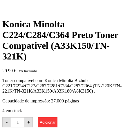
Konica Minolta
C224/C284/C364 Preto Toner
Compativel (A33K150/TN-
321K)
29.99
€
IVA Incluido
Toner compatível com Konica Minolta Bizhub
C221/C224/C227/C267/C281/C284/C287/C364 (TN-220K/TN-
221K/TN-321K/A33K150/A33K180/A8K3150) .
Capacidade de impressão: 27.000 páginas
4 em stock
Quantidade
-
+
Adicionar
de
Konica