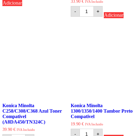
33.90
€
IVA Incluido
Adicionar
Quantidade
-
+
de
Adicionar
Konica
Minolta
C224/C284/C364
Amarelo
Toner
Compativel
(A33K250/TN-
321Y)
Konica Minolta
Konica Minolta
C258/C308/C368 Azul Toner
1300/1350/1400 Tambor Preto
Compativel
Compativel
(A8DA450/TN324C)
19.90
€
IVA Incluido
39.90
€
IVA Incluido
Quantidade
-
+
de