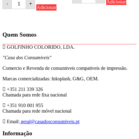
Quantidade
Adicionar
-
+
Konica
de
Adicionar
Minolta
Konica
1300/1350/1400
Minolta
Tambor
C258/C308/C368
Preto
Azul
Compativel
Toner
Quem Somos
Compativel
(A8DA450/TN324C)
GOLFINHO COLORIDO, LDA.
"Casa dos Consumiveis"
Comercio e Revenda de consumiveis compativeis de impressão.
Marcas comercializadas: Inksplash, G&G, OEM.
+351 211 339 326
Chamada para rede fixa nacional
+351 910 001 955
Chamada para rede móvel nacional
Email:
geral@casadosconsumiveis.pt
Informação