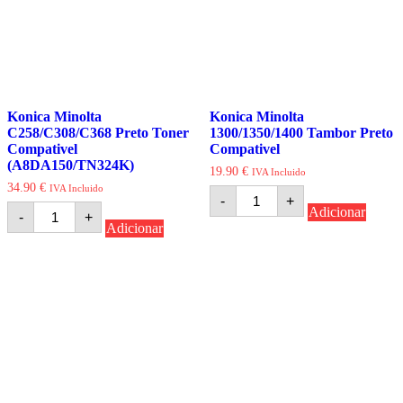
Konica Minolta
Konica Minolta
C258/C308/C368 Preto Toner
1300/1350/1400 Tambor Preto
Compativel
Compativel
(A8DA150/TN324K)
19.90
€
IVA Incluido
34.90
€
IVA Incluido
Quantidade
-
+
de
Quantidade
Adicionar
-
+
Konica
de
Adicionar
Minolta
Konica
1300/1350/1400
Minolta
Tambor
C258/C308/C368
Preto
Preto
Compativel
Toner
Compativel
(A8DA150/TN324K)