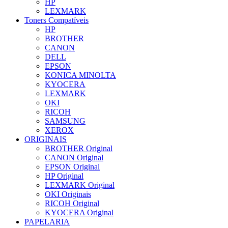
HP
LEXMARK
Toners Compatíveis
HP
BROTHER
CANON
DELL
EPSON
KONICA MINOLTA
KYOCERA
LEXMARK
OKI
RICOH
SAMSUNG
XEROX
ORIGINAIS
BROTHER Original
CANON Original
EPSON Original
HP Original
LEXMARK Original
OKI Originais
RICOH Original
KYOCERA Original
PAPELARIA