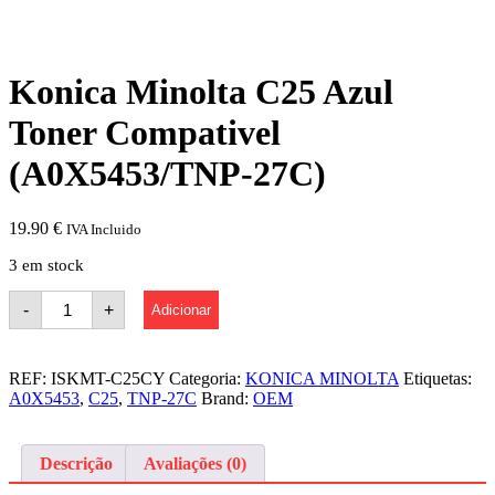
Konica Minolta C25 Azul
Toner Compativel
(A0X5453/TNP-27C)
19.90
€
IVA Incluido
3 em stock
Quantidade
-
+
Adicionar
de
Konica
Minolta
C25
REF:
ISKMT-C25CY
Categoria:
KONICA MINOLTA
Etiquetas:
Azul
A0X5453
,
C25
,
TNP-27C
Brand:
OEM
Toner
Compativel
(A0X5453/TNP-
27C)
Descrição
Avaliações (0)