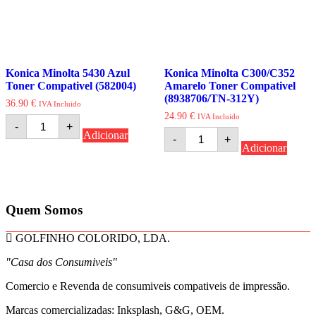
Konica Minolta 5430 Azul
Konica Minolta C300/C352
Toner Compativel (582004)
Amarelo Toner Compativel
(8938706/TN-312Y)
36.90
€
IVA Incluido
24.90
€
IVA Incluido
Quantidade
-
+
de
Quantidade
Adicionar
-
+
Konica
de
Adicionar
Minolta
Konica
5430
Minolta
Azul
C300/C352
Toner
Amarelo
Compativel
Toner
Quem Somos
(582004)
Compativel
(8938706/TN-
312Y)
GOLFINHO COLORIDO, LDA.
"Casa dos Consumiveis"
Comercio e Revenda de consumiveis compativeis de impressão.
Marcas comercializadas: Inksplash, G&G, OEM.