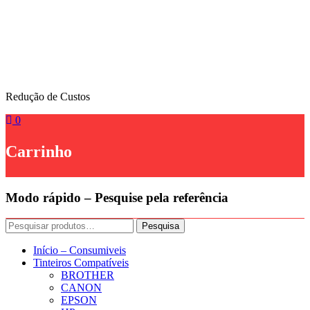
Skip
to
content
Redução de Custos
0
Carrinho
Modo rápido – Pesquise pela referência
Pesquisar
Pesquisa
por:
Início – Consumiveis
Tinteiros Compatíveis
BROTHER
CANON
EPSON