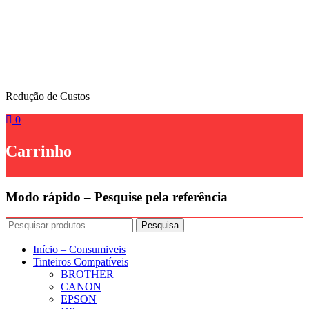
Skip
to
content
Redução de Custos
0
Carrinho
Modo rápido – Pesquise pela referência
Pesquisar
Pesquisa
por:
Início – Consumiveis
Tinteiros Compatíveis
BROTHER
CANON
EPSON