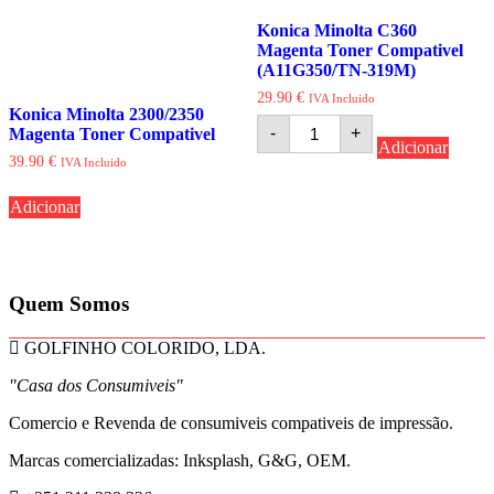
Konica Minolta C360
Magenta Toner Compativel
(A11G350/TN-319M)
29.90
€
IVA Incluido
Konica Minolta 2300/2350
Quantidade
-
+
Magenta Toner Compativel
de
Adicionar
Konica
39.90
€
IVA Incluido
Minolta
C360
Adicionar
Magenta
Toner
Compativel
(A11G350/TN-
319M)
Quem Somos
GOLFINHO COLORIDO, LDA.
"Casa dos Consumiveis"
Comercio e Revenda de consumiveis compativeis de impressão.
Marcas comercializadas: Inksplash, G&G, OEM.