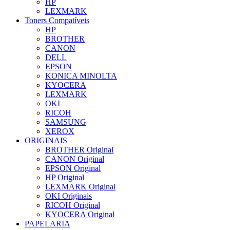
HP
LEXMARK
Toners Compatíveis
HP
BROTHER
CANON
DELL
EPSON
KONICA MINOLTA
KYOCERA
LEXMARK
OKI
RICOH
SAMSUNG
XEROX
ORIGINAIS
BROTHER Original
CANON Original
EPSON Original
HP Original
LEXMARK Original
OKI Originais
RICOH Original
KYOCERA Original
PAPELARIA