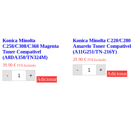
Konica Minolta
Konica Minolta C220/C280
C258/C308/C368 Magenta
Amarelo Toner Compativel
Toner Compativel
(A11G251/TN-216Y)
(A8DA350/TN324M)
29.90
€
IVA Incluido
39.90
€
IVA Incluido
Quantidade
-
+
de
Quantidade
Adicionar
-
+
Konica
de
Adicionar
Minolta
Konica
C220/C280
Minolta
Amarelo
C258/C308/C368
Toner
Magenta
Compativel
Toner
(A11G251/TN-
Compativel
216Y)
(A8DA350/TN324M)