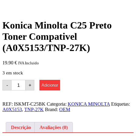
Konica Minolta C25 Preto
Toner Compativel
(A0X5153/TNP-27K)
19.90
€
IVA Incluido
3 em stock
Quantidade
-
+
Adicionar
de
Konica
Minolta
C25
REF:
ISKMT-C25BK
Categoria:
KONICA MINOLTA
Etiquetas:
Preto
A0X5153
,
TNP-27K
Brand:
OEM
Toner
Compativel
(A0X5153/TNP-
27K)
Descrição
Avaliações (0)